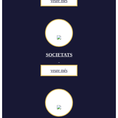
veure més
SOCIETATS
veure més