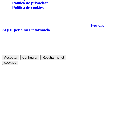
Política de privacitat
Política de cookies
Aquesta pàgina web utilitza cookies pròpies, que poden ser
tècniques o analítiques, per assegurar el funcionament correcte
de tots els seus continguts i fer-ne seguiment de l'ús.
Feu clic
AQUÍ per a més informació
.
Si accediu a la política de cookies, sempre podreu visualitzar
aquest banner, que us permet configurar o rebutjar les cookies.
Podeu acceptar totes les cookies prement el botó «Acceptar» o
configurar-les o rebutjar-ne l’ús prement el botó «Configurar».
Acceptar
Configurar
Rebutjar-ho tot
COOKIES