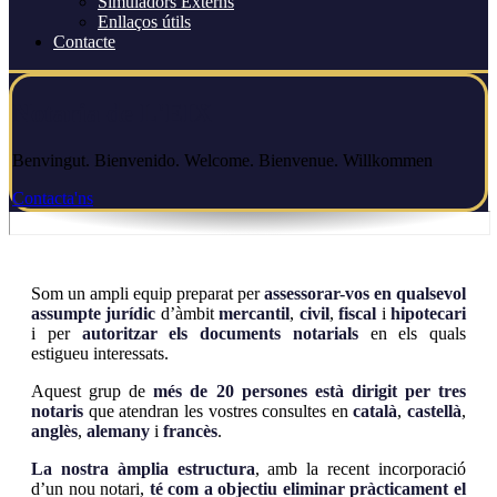
Simuladors Externs
Enllaços útils
Contacte
Notaria de L'EIX
Benvingut. Bienvenido. Welcome. Bienvenue. Willkommen
Contacta'ns
Som un ampli equip preparat per
assessorar-vos en qualsevol
assumpte jurídic
d’àmbit
mercantil
,
civil
,
fiscal
i
hipotecari
i per
autoritzar els
documents notarials
en els quals
estigueu interessats.
Aquest grup de
més de 20 persones està dirigit per tres
notaris
que atendran les vostres consultes en
català
,
castellà
,
anglès
,
alemany
i
francès
.
La nostra àmplia estructura
, amb la recent incorporació
d’un nou notari,
té com a objectiu eliminar pràcticament el