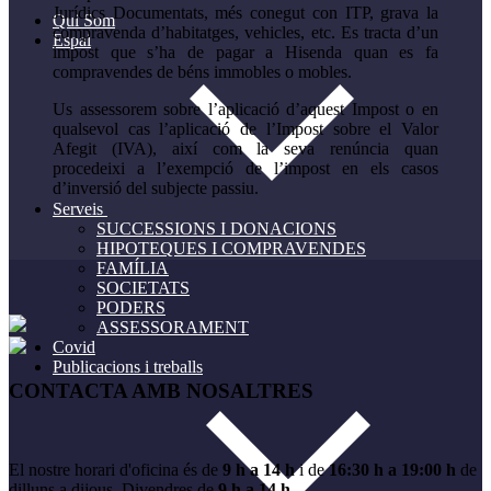
Jurídics Documentats, més conegut con ITP, grava la
Qui Som
compravenda d’habitatges, vehicles, etc. Es tracta d’un
Espai
impost que s’ha de pagar a Hisenda quan es fa
compravendes de béns immobles o mobles.
Us assessorem sobre l’aplicació d’aquest Impost o en
qualsevol cas l’aplicació de l’Impost sobre el Valor
Afegit (IVA), així com la seva renúncia quan
procedeixi a l’exempció de l’impost en els casos
d’inversió del subjecte passiu.
Serveis
SUCCESSIONS I DONACIONS
HIPOTEQUES I COMPRAVENDES
FAMÍLIA
SOCIETATS
PODERS
ASSESSORAMENT
Covid
Publicacions i treballs
CONTACTA AMB NOSALTRES
El nostre horari d'oficina és de
9 h a 14 h
i de
16:30 h a 19:00 h
de
dilluns a dijous. Divendres de
9 h a 14 h.