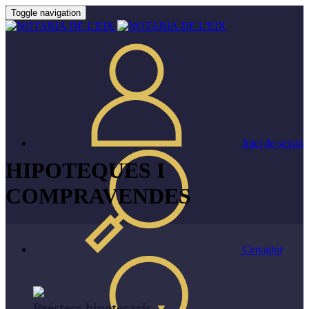
Toggle navigation
Inici de sessió
HIPOTEQUES I
COMPRAVENDES
Cercador
Préstecs hipotecaris
▼