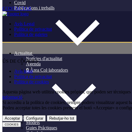
Covid
Publicacions i treballs
CONTACTAR
Avís Legal
Política de privacitat
Política de galetes
Actualitat
Notícies d'actualitat
ÚS DE COOKIES
Agenda
🔒 Àrea Col·laboradors
Avís legal
Política de privacitat
Política de cookies
Aquesta pàgina web utilitza cookies pròpies, que poden ser tècniques o
informació
.
Si accediu a la política de cookies, sempre podreu visualitzar aquest b
Podeu acceptar totes les cookies prement el botó «Acceptar» o configu
Utilitats
Acceptar
Configurar
Rebutjar-ho tot
Models
COOKIES
Guies Práctiques