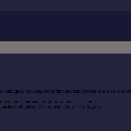
 analítiques, per assegurar el funcionament correcte de tots els seus con
anner, que us permet configurar o rebutjar les cookies.
rar-les o rebutjar-ne l’ús prement el botó «Configurar».