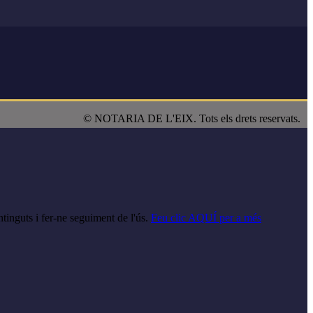
© NOTARIA DE L'EIX. Tots els drets reservats.
tinguts i fer-ne seguiment de l'ús.
Feu clic AQUÍ per a més