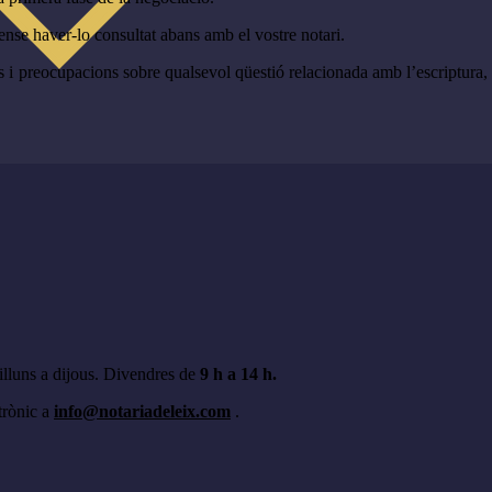
sense haver-lo consultat abans amb el vostre notari.
 preocupacions sobre qualsevol qüestió relacionada amb l’escriptura, si
illuns a dijous. Divendres de
9 h a 14 h.
trònic a
info@notariadeleix.com
.