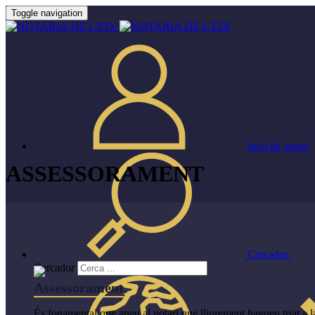
Toggle navigation
Inici de sessió
ASSESSORAMENT
Cercador
Cercador
Assessorament
▼
És fonamental que aneu al notari que lliurement hagueu triat a l