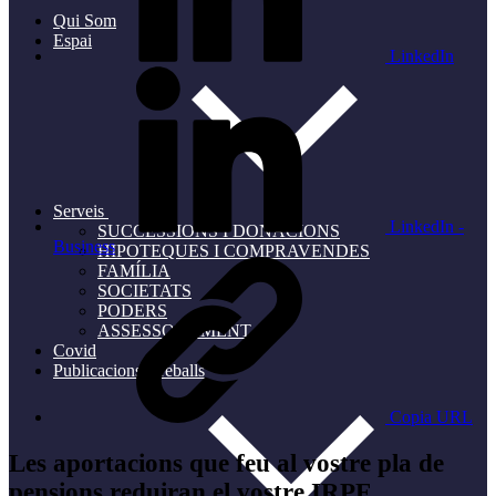
Qui Som
Espai
LinkedIn
Serveis
LinkedIn -
SUCCESSIONS I DONACIONS
Business
HIPOTEQUES I COMPRAVENDES
FAMÍLIA
SOCIETATS
PODERS
ASSESSORAMENT
Covid
Publicacions i treballs
Copia URL
Les aportacions que feu al vostre pla de
pensions reduiran el vostre IRPF.