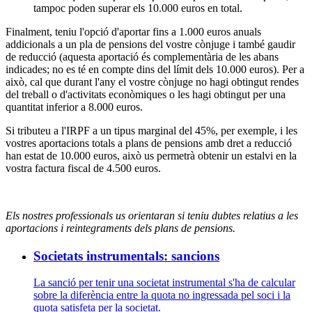
tampoc poden superar els 10.000 euros en total.
Finalment, teniu l'opció d'aportar fins a 1.000 euros anuals
addicionals a un pla de pensions del vostre cònjuge i també gaudir
de reducció (aquesta aportació és complementària de les abans
indicades; no es té en compte dins del límit dels 10.000 euros). Per a
això, cal que durant l'any el vostre cònjuge no hagi obtingut rendes
del treball o d'activitats econòmiques o les hagi obtingut per una
quantitat inferior a 8.000 euros.
Si tributeu a l'IRPF a un tipus marginal del 45%, per exemple, i les
vostres aportacions totals a plans de pensions amb dret a reducció
han estat de 10.000 euros, això us permetrà obtenir un estalvi en la
vostra factura fiscal de 4.500 euros.
Els nostres professionals us orientaran si teniu dubtes relatius a les
aportacions i reintegraments dels plans de pensions.
Societats instrumentals: sancions
La sanció per tenir una societat instrumental s'ha de calcular
sobre la diferència entre la quota no ingressada pel soci i la
quota satisfeta per la societat.