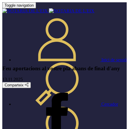
Toggle navigation
Inici de sessió
Feu aportacions al vostre pla abans de final d'any
13.11.2025
Comparteix
Cercador