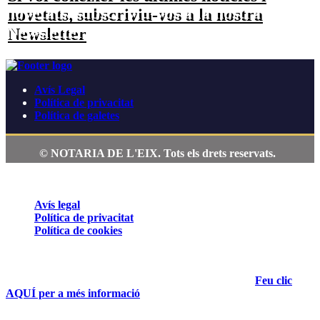
novetats, subscriviu-vos a la nostra
Newsletter
Avís Legal
Política de privacitat
Política de galetes
© NOTARIA DE L'EIX. Tots els drets reservats.
ÚS DE COOKIES
Avís legal
Política de privacitat
Política de cookies
Aquesta pàgina web utilitza cookies pròpies, que poden ser
tècniques o analítiques, per assegurar el funcionament correcte
de tots els seus continguts i fer-ne seguiment de l'ús.
Feu clic
AQUÍ per a més informació
.
Si accediu a la política de cookies, sempre podreu visualitzar
aquest banner, que us permet configurar o rebutjar les cookies.