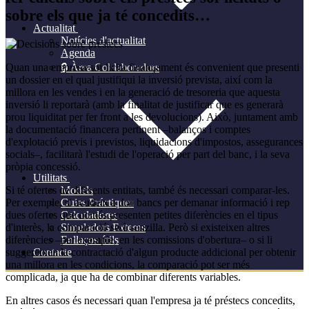
sobre els que ja té concedits…
Actualitat
Notícies d'actualitat
Agenda
Quan una empresa sol·licita finançament és convenient que presenti
🔒 Àrea Col·laboradors
un dossier en el qual justifiqui la inversió prevista, així com la
millora en les vendes i en la generació de tresoreria que aquesta
inversió li reportarà (amb la finalitat de justificar que es generarà
prou liquiditat per fer front a les devolucions). Això, juntament amb
la documentació financera pertinent –balanços i comptes
d'explotació previs i previstos, liquidacions d'impostos, assegurances
socials–, facilitarà l'estudi de l'operació per part del banc, i la seva
pròpia concessió.
Utilitats
Si té ofertes de diferents entitats, també és necessari comparar-les.
Models
Per exemple, si acudeix a dos bancs per demanar informació i rep
Guies Práctiques
dues ofertes que només presenten petites diferències en el tipus
Calculadores
d'interès, la comparació serà senzilla. Però si existeixen altres
Simuladors Externs
diferències –per exemple, en les comissions d'obertura– o si li
Enllaços útils
suggereixen la contractació d'algun producte addicional per obtenir
Contacte
una millora en les condicions, la comparació pot ser més
complicada, ja que ha de combinar diferents variables.
En altres casos és necessari quan l'empresa ja té préstecs concedits,