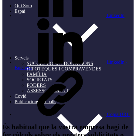
Qui Som
Espai
LinkedIn
Serveis
LinkedIn -
SUCCESSIONS I DONACIONS
Business
HIPOTEQUES I COMPRAVENDES
FAMÍLIA
SOCIETATS
PODERS
ASSESSORAMENT
Covid
Publicacions i treballs
Copia URL
És habitual que la vostra empresa hagi de
fer càlculs sobre els préstecs sol·licitats o