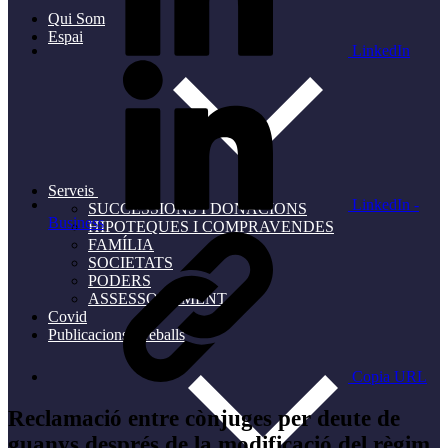
Qui Som
Espai
LinkedIn
Serveis
LinkedIn -
SUCCESSIONS I DONACIONS
Business
HIPOTEQUES I COMPRAVENDES
FAMÍLIA
SOCIETATS
PODERS
ASSESSORAMENT
Covid
Publicacions i treballs
Copia URL
Reclamació entre cònjuges per deute de
guanys després de la modificació del règim