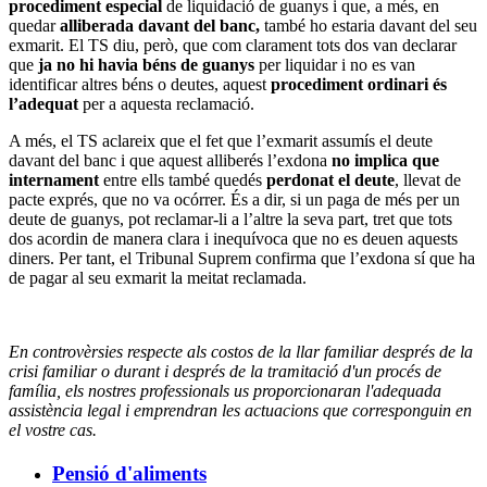
procediment especial
de liquidació de guanys i que, a més, en
quedar
alliberada davant del banc,
també ho estaria davant del seu
exmarit. El TS diu, però, que com clarament tots dos van declarar
que
ja no hi havia béns de guanys
per liquidar i no es van
identificar altres béns o deutes, aquest
procediment ordinari és
l’adequat
per a aquesta reclamació.
A més, el TS aclareix que el fet que l’exmarit assumís el deute
davant del banc i que aquest alliberés l’exdona
no implica que
internament
entre ells també quedés
perdonat el deute
, llevat de
pacte exprés, que no va ocórrer. És a dir, si un paga de més per un
deute de guanys, pot reclamar-li a l’altre la seva part, tret que tots
dos acordin de manera clara i inequívoca que no es deuen aquests
diners. Per tant, el Tribunal Suprem confirma que l’exdona sí que ha
de pagar al seu exmarit la meitat reclamada.
En controvèrsies respecte als costos de la llar familiar després de la
crisi familiar o durant i després de la tramitació d'un procés de
família, els nostres professionals us proporcionaran l'adequada
assistència legal i emprendran les actuacions que corresponguin en
el vostre cas.
Pensió d'aliments