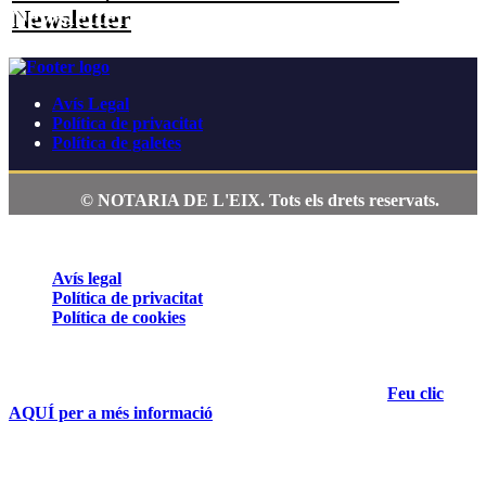
Newsletter
Avís Legal
Política de privacitat
Política de galetes
© NOTARIA DE L'EIX. Tots els drets reservats.
ÚS DE COOKIES
Avís legal
Política de privacitat
Política de cookies
Aquesta pàgina web utilitza cookies pròpies, que poden ser
tècniques o analítiques, per assegurar el funcionament correcte
de tots els seus continguts i fer-ne seguiment de l'ús.
Feu clic
AQUÍ per a més informació
.
Si accediu a la política de cookies, sempre podreu visualitzar
aquest banner, que us permet configurar o rebutjar les cookies.
Podeu acceptar totes les cookies prement el botó «Acceptar» o