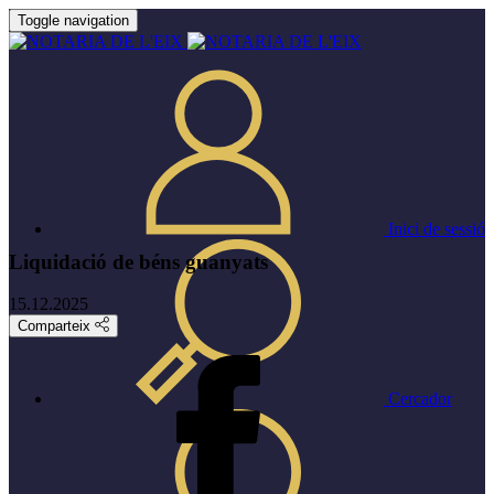
Toggle navigation
Inici de sessió
Liquidació de béns guanyats
15.12.2025
Comparteix
Cercador