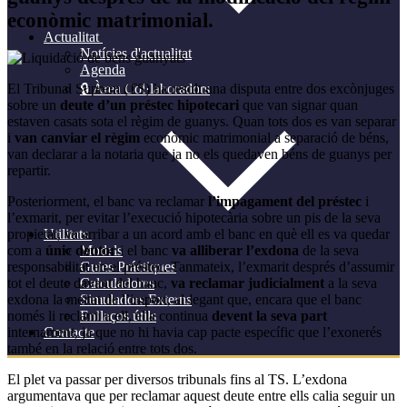
econòmic matrimonial.
Actualitat
Notícies d'actualitat
Agenda
El Tribunal Suprem (TS) ha resolt una disputa entre dos excònjuges
🔒 Àrea Col·laboradors
sobre un
deute d’un préstec hipotecari
que van signar quan
estaven casats sota el règim de guanys. Quan tots dos es van separar
i
van canviar el règim
econòmic matrimonial a separació de béns,
van declarar a la notaria que ja no els quedaven béns de guanys per
repartir.
Posteriorment, el banc va reclamar
l’impagament del préstec
i
l’exmarit, per evitar l’execució hipotecària sobre un pis de la seva
propietat, va arribar a un acord amb el banc en què ell es va quedar
Utilitats
com a
únic deutor
i el banc
va alliberar l’exdona
de la seva
Models
responsabilitat en el préstec. Tanmateix, l’exmarit després d’assumir
Guies Práctiques
tot el deute davant del banc,
va reclamar judicialment
a la seva
Calculadores
exdona la meitat de l’import, al·legant que, encara que el banc
Simuladors Externs
només li reclami a ell, ella continua
devent la seva part
Enllaços útils
internament, ja que no hi havia cap pacte específic que l’exonerés
Contacte
també en la relació entre tots dos.
El plet va passar per diversos tribunals fins al TS. L’exdona
argumentava que per reclamar aquest deute entre ells calia seguir un