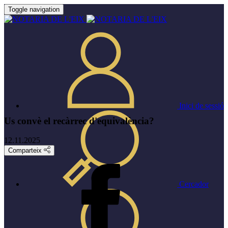
Toggle navigation
Inici de sessió
Us convè el recàrrec d'equivalència?
12.11.2025
Comparteix
Cercador