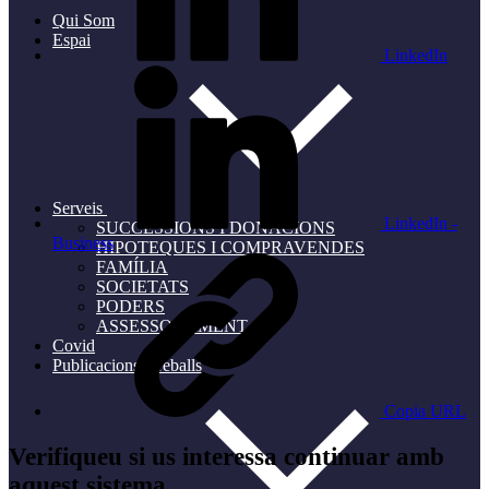
Qui Som
Espai
LinkedIn
Serveis
LinkedIn -
SUCCESSIONS I DONACIONS
Business
HIPOTEQUES I COMPRAVENDES
FAMÍLIA
SOCIETATS
PODERS
ASSESSORAMENT
Covid
Publicacions i treballs
Copia URL
Verifiqueu si us interessa continuar amb
aquest sistema.